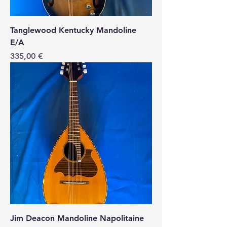
Tanglewood Kentucky Mandoline
E/A
Price
335,00 €
Jim Deacon Mandoline Napolitaine