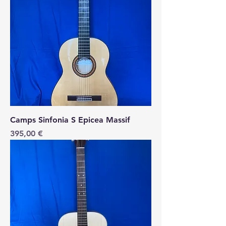
Camps Sinfonia S Epicea Massif
Price
395,00 €