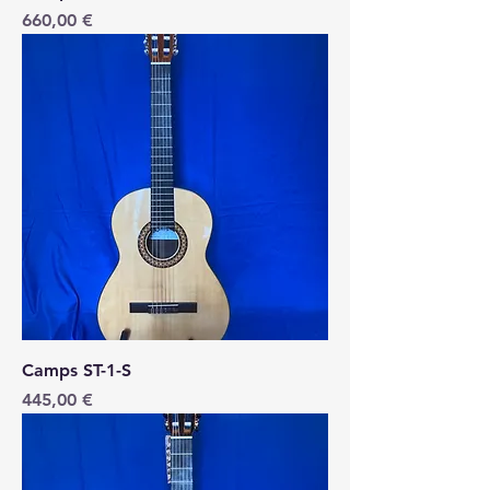
Price
660,00 €
Camps ST-1-S
Price
445,00 €