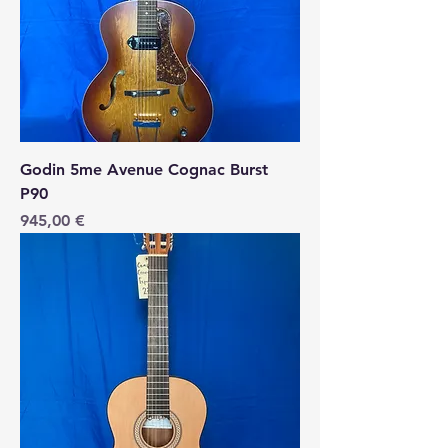
Godin 5me Avenue Cognac Burst
P90
Price
945,00 €