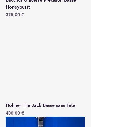
Bacchus Universe Precision Basse
Honeyburst
Price
375,00 €
Hohner The Jack Basse sans Tête
Price
400,00 €