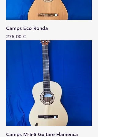
Camps Eco Ronda
Price
275,00 €
Camps M-5-S Guitare Flamenca