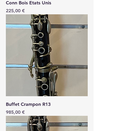
Conn Bois Etats Unis
Price
225,00 €
Buffet Crampon R13
Price
985,00 €